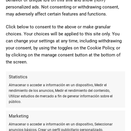
Materiales y papeles especiales
personalized ads. Not consenting or withdrawing consent,
may adversely affect certain features and functions.
Además de las herramientas, los materiales que elijas
Click below to consent to the above or make granular
también desempeñan un papel fundamental en la creación de
choices. Your choices will be applied to this site only. You
sobres y bolsas.
can change your settings at any time, including withdrawing
your consent, by using the toggles on the Cookie Policy, or
Tipos de papel
by clicking on the manage consent button at the bottom of
the screen.
El papel es el material base en la fabricación de sobres y
bolsas, por lo que elegir el tipo adecuado puede marcar una
Statistics
gran diferencia en el resultado final.
Almacenar o acceder a información en un dispositivo, Medir el
rendimiento de los anuncios, Medir el rendimiento del contenido,
Papel kraft
: resistente y ecológico, ideal para un
Utilizar estudios de mercado a fin de generar información sobre el
aspecto rústico o natural.
público.
Papel de scrapbook
: disponible en una amplia
variedad de colores y texturas, perfecto para
Marketing
proyectos decorativos.
Almacenar o acceder a información en un dispositivo, Seleccionar
anuncios básicos, Crear un perfil publicitario personalizado,