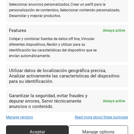
Cartulina
: más gruesa y resistente que el papel
Seleccionar anuncios personalizados, Crear un perfil para la
normal, esencial para sobres y bolsas con
personalización de contenidos, Seleccionar contenido personalizado,
Desarrollar y mejorar productos.
estructura firme.
Features
Always active
Materiales adicionales
Cotejar y combinar fuentes de datos off line, Vincular
diferentes dispositivos, Recibir y utilizar para su
Para agregar un toque especial a tus sobres y bolsas, existen
identificación las características del dispositivo que se
otros materiales que puedes considerar.
envían automáticamente.
Vinilo adhesivo
: ideal para decoración adicional y
Utilizar datos de localización geográfica precisa,
Analizar activamente las características del dispositivo
personalización.
para su identificación.
Tela
: puede usarse como un elemento decorativo o
para crear bolsas reutilizables.
Garantizar la seguridad, evitar fraudes y
depurar errores, Servir técnicamente
Always active
Sellos y tintas
: para agregar detalles únicos y
anuncios o contenido.
personalizados.
Manage vendors
Read more about these purposes
Accesorios y detalles finales
Aceptar
Manage options