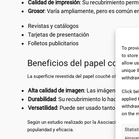
Calidad de impresión
: Su recubrimiento perm
Grosor
: Varía ampliamente, pero es común e
Revistas y catálogos
Tarjetas de presentación
Folletos publicitarios
To provi
to store
Beneficios del papel couché
allow us
unique I
La superficie revestida del papel couché ofrece vario
withdraw
Alta calidad de imagen
: Las imágenes impres
Click be
Durabilidad
: Su recubrimiento lo hace más re
applied 
withdraw
Versatilidad
: Puede ser usado tanto en impres
on the m
Según un estudio realizado por la Asociación de Impr
popularidad y eficacia.
Statist
Almacena