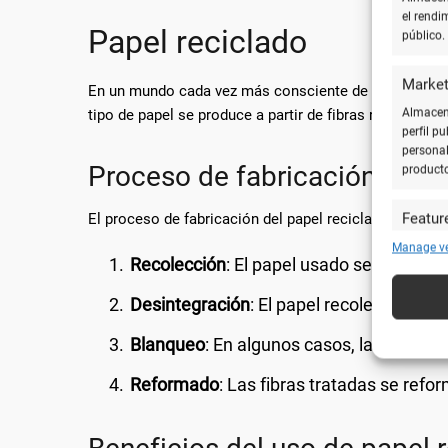
el rendi
Papel reciclado
público.
Market
En un mundo cada vez más consciente de la sostenibi
tipo de papel se produce a partir de fibras recicladas
Almacena
perfil p
personal
Proceso de fabricación
product
El proceso de fabricación del papel reciclado implica 
Featur
Cotejar 
Manage v
Recolección
: El papel usado se recoge 
y utiliz
automát
Desintegración
: El papel recolectado se
Utiliz
Blanqueo
: En algunos casos, las fibras
caracte
Reformado
: Las fibras tratadas se ref
Garanti
técnic