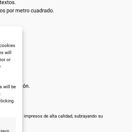
textos.
os por metro cuadrado.
 cookies
s will
ior or
r
a resolución.
 will be
g
licking
e materiales impresos de alta calidad, subrayando su
 Medir