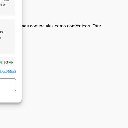
e el
anto en entornos comerciales como domésticos. Este
un
a
s active
e purposes
s active