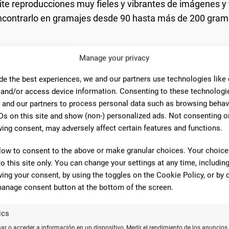
ite reproducciones muy fieles y vibrantes de imágenes y 
ncontrarlo en gramajes desde 90 hasta más de 200 gram
Manage your privacy
de the best experiences, we and our partners use technologies like
 and/or access device information. Consenting to these technologie
 and our partners to process personal data such as browsing behav
Ds on this site and show (non-) personalized ads. Not consenting o
s beneficios importantes:
ing consent, may adversely affect certain features and functions.
as en papel couché son extremadamente nítidas y de alt
low to consent to the above or make granular choices. Your choices
sistente a la humedad y a los daños físicos.
to this site only. You can change your settings at any time, includin
ing your consent, by using the toggles on the Cookie Policy, or by c
ión digital como en offset.
anage consent button at the bottom of the screen.
enta y Publicidad, el papel couché representa el 50% del mercado d
ics
r o acceder a información en un dispositivo, Medir el rendimiento de los anuncios,