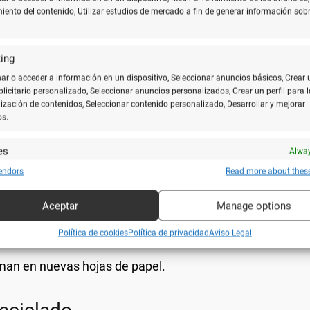
miento del contenido, Utilizar estudios de mercado a fin de generar información sobr
ing
lidad, el
papel reciclado
se ha convertido en una opción popular t
, reduciendo así el impacto ambiental.
r o acceder a información en un dispositivo, Seleccionar anuncios básicos, Crear 
ublicitario personalizado, Seleccionar anuncios personalizados, Crear un perfil para l
ización de contenidos, Seleccionar contenido personalizado, Desarrollar y mejorar
os.
varias etapas cruciales:
es
Alway
y combinar fuentes de datos off line, Vincular diferentes dispositivos, Recibir
endors
Read more about thes
de diversas fuentes como oficinas, hogares y basureros.
ar para su identificación las características del dispositivo que se envían
icamente.
Aceptar
Manage options
 desintegra en fibras en una solución líquida.
ar datos de localización geográfica precisa, Analizar activamente las
Política de cookies
Política de privacidad
Aviso Legal
 desintegradas se blanquean para mejorar su apariencia.
rísticas del dispositivo para su identificación.
orman en nuevas hojas de papel.
zar la seguridad, evitar fraudes y depurar errores, Servir
Alway
amente anuncios o contenido.