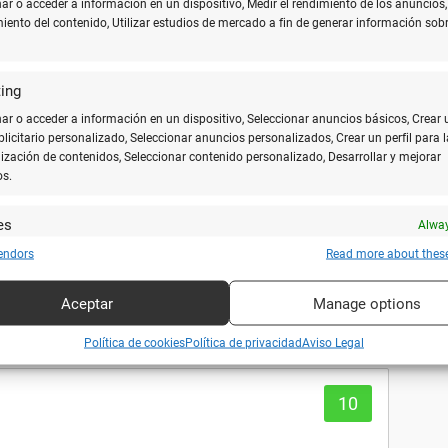
idad.Buenos trabajos y atencion
r o acceder a información en un dispositivo, Medir el rendimiento de los anuncios,
miento del contenido, Utilizar estudios de mercado a fin de generar información sobr
ing
8
r o acceder a información en un dispositivo, Seleccionar anuncios básicos, Crear 
ublicitario personalizado, Seleccionar anuncios personalizados, Crear un perfil para l
ización de contenidos, Seleccionar contenido personalizado, Desarrollar y mejorar
os.
es
Alway
y combinar fuentes de datos off line, Vincular diferentes dispositivos, Recibir
endors
Read more about thes
10
ar para su identificación las características del dispositivo que se envían
icamente.
Aceptar
Manage options
ar datos de localización geográfica precisa, Analizar activamente las
Política de cookies
Política de privacidad
Aviso Legal
rísticas del dispositivo para su identificación.
10
zar la seguridad, evitar fraudes y depurar errores, Servir
Alway
amente anuncios o contenido.