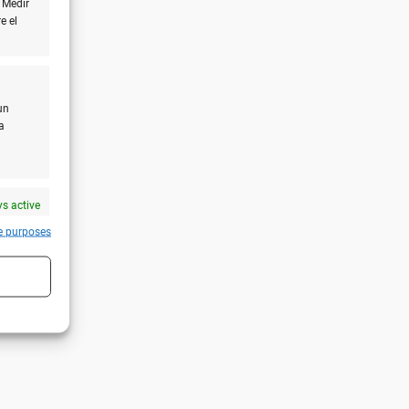
 Medir
e el
un
a
s active
e purposes
s active