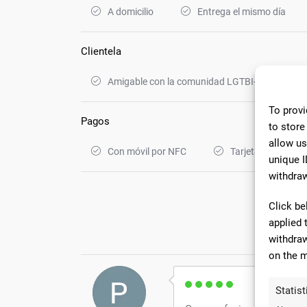
A domicilio
Entrega el mismo día
Clientela
Amigable con la comunidad LGTBI+
To provi
Pagos
to store
allow us
Con móvil por NFC
Tarjetas de crédit
unique I
withdraw
Click be
applied 
23 C
withdraw
on the m
Statist