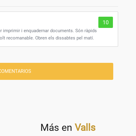
10
r imprimir i enquadernar documents. Són ràpids
molt recomanable. Obren els dissabtes pel matí.
COMENTARIOS
Más en
Valls