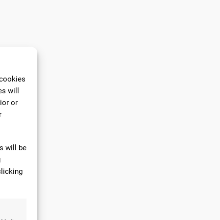
 cookies
s will
ior or
r
 will be
g
licking