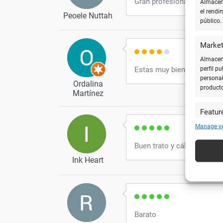
Gran profesional y amabil
Almacena
el rendi
Peoele Nuttah
público.
Market
Almacena
perfil p
Estas muy bien
personal
Ordalina
product
Martínez
Featur
Cotejar 
Manage v
y utiliz
automát
Buen trato y cálida
Ink Heart
Utiliz
caracte
Garanti
técnic
Barato