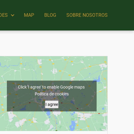
DES
MAP
BLOG
SOBRE NOSOTROS
Click 'I agree' to enable Google maps
Política de cookies
I agree