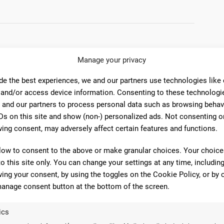
Espacio seguro para personas transgénero
Manage your privacy
de the best experiences, we and our partners use technologies like
 and/or access device information. Consenting to these technologie
 and our partners to process personal data such as browsing behav
o
Tarjetas de débito
Tarjetas de crédito
Ds on this site and show (non-) personalized ads. Not consenting o
ing consent, may adversely affect certain features and functions.
low to consent to the above or make granular choices. Your choices
to this site only. You can change your settings at any time, includin
omentarios
ing your consent, by using the toggles on the Cookie Policy, or by c
anage consent button at the bottom of the screen.
10
ics