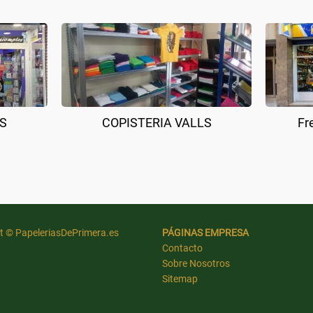
S
COPISTERIA VALLS
Fr
t © PapeleriasDePrimera.es
PÁGINAS EMPRESA
Contacto
Sobre Nosotros
Sitemap