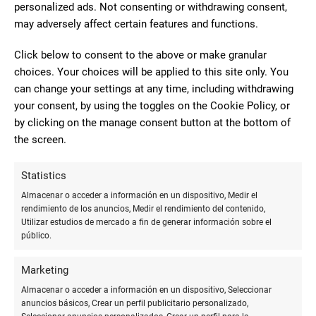
personalized ads. Not consenting or withdrawing consent,
ABIERTO
may adversely affect certain features and functions.
Click below to consent to the above or make granular
9 Comentarios
choices. Your choices will be applied to this site only. You
can change your settings at any time, including withdrawing
your consent, by using the toggles on the Cookie Policy, or
10
by clicking on the manage consent button at the bottom of
the screen.
Tienen servicio de DHL y en todo
momento, sabia donde se encontraba el
Pilar Barriguete
Statistics
paquete. Muy buen servicio.
Ambite
Almacenar o acceder a información en un dispositivo, Medir el
rendimiento de los anuncios, Medir el rendimiento del contenido,
Utilizar estudios de mercado a fin de generar información sobre el
público.
10
Bien
Marketing
Almacenar o acceder a información en un dispositivo, Seleccionar
Olvic Vasquez
anuncios básicos, Crear un perfil publicitario personalizado,