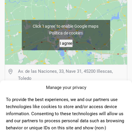
Click 'I agree' to enable Google maps
Política de cookies
I agree
Av. de las Naciones, 33, Nave 31, 45200 Illescas,
Toledo
Manage your privacy
925512063
To provide the best experiences, we and our partners use
folder.es
technologies like cookies to store and/or access device
information. Consenting to these technologies will allow us
Lunes - Viernes: 9:00–14:00 | 15:30–19:00
and our partners to process personal data such as browsing
Sábado - Domingo: Cerrado
behavior or unique IDs on this site and show (non-)