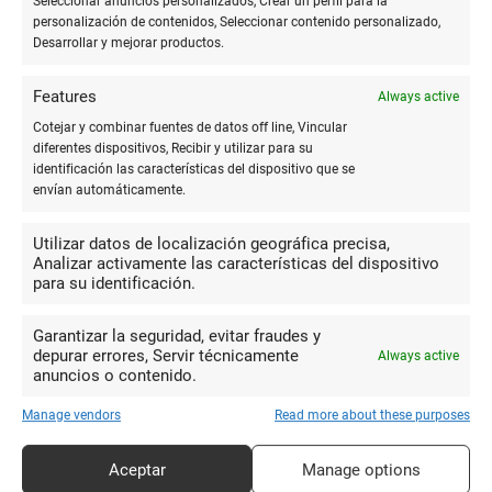
Seleccionar anuncios personalizados, Crear un perfil para la
personalización de contenidos, Seleccionar contenido personalizado,
Desarrollar y mejorar productos.
2
No visitado
Features
Always active
JOSE LUIS
Cotejar y combinar fuentes de datos off line, Vincular
ALMEIDA DE
diferentes dispositivos, Recibir y utilizar para su
DIOS
identificación las características del dispositivo que se
envían automáticamente.
Utilizar datos de localización geográfica precisa,
Analizar activamente las características del dispositivo
MÁS COMENTARIOS
para su identificación.
Garantizar la seguridad, evitar fraudes y
depurar errores, Servir técnicamente
Always active
anuncios o contenido.
Manage vendors
Read more about these purposes
Más en
Illescas
Aceptar
Manage options