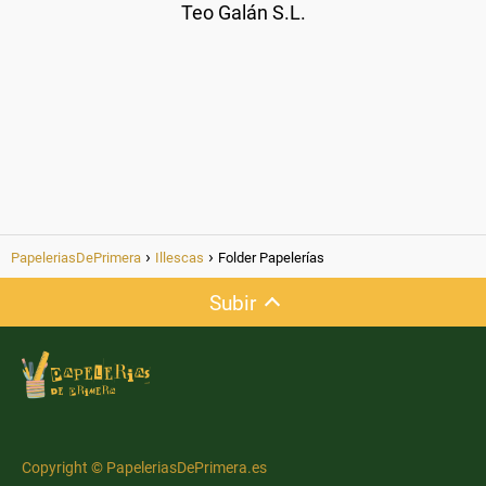
Teo Galán S.L.
PapeleriasDePrimera
Illescas
Folder Papelerías
Subir
Copyright © PapeleriasDePrimera.es