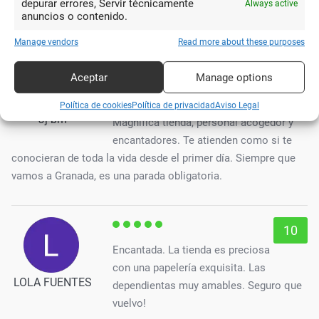
depurar errores, Servir técnicamente
Always active
recomendadas.
anuncios o contenido.
Manage vendors
Read more about these purposes
10
Aceptar
Manage options
He estado muchas veces y no
sabía que se podía escribir una reseña!
Política de cookies
Política de privacidad
Aviso Legal
Jj bm
Magnífica tienda, personal acogedor y
encantadores. Te atienden como si te
conocieran de toda la vida desde el primer día. Siempre que
vamos a Granada, es una parada obligatoria.
10
Encantada. La tienda es preciosa
con una papelería exquisita. Las
LOLA FUENTES
dependientas muy amables. Seguro que
vuelvo!