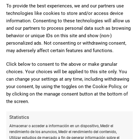
To provide the best experiences, we and our partners use
Tienen de todo, y los cursos de
technologies like cookies to store and/or access device
cerámica son muy chulos. Además, en el
information. Consenting to these technologies will allow us
MT BellverBaca
precio incluyen el esmaltado y horneado
and our partners to process personal data such as browsing
de las piezas. 100% recomendado!
behavior or unique IDs on this site and show (non-)
personalized ads. Not consenting or withdrawing consent,
may adversely affect certain features and functions.
10
Papelería con buen material,
Click below to consent to the above or make granular
tanto para colegio como para
choices. Your choices will be applied to this site only. You
Álvaro
especialistas (tienen Blackwing, con eso
can change your settings at any time, including withdrawing
Domínguez
lo digo todo…). Precios ajustados a la
your consent, by using the toggles on the Cookie Policy, or
Vázquez
by clicking on the manage consent button at the bottom of
calidad. Si necesitas algo pásate, ya
the screen.
solo por lo bonito que está dispuesto todo lo agradecerás.
Statistics
10
Almacenar o acceder a información en un dispositivo, Medir el
rendimiento de los anuncios, Medir el rendimiento del contenido,
Tienda muy recomendable, tienen
Utilizar estudios de mercado a fin de generar información sobre el