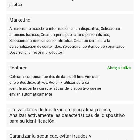
gran cantidad de material. Y una cosa
público.
Antonio Pro
que para mi es importante. Las
dependientas tienen conocimientos de
Marketing
pintura, que para aconsejar es lo mejor. Y por supuesto son
Almacenar o acceder a información en un dispositivo, Seleccionar
muy simpáticas......
anuncios básicos, Crear un perfil publicitario personalizado,
Seleccionar anuncios personalizados, Crear un perfil para la
personalización de contenidos, Seleccionar contenido personalizado,
Desarrollar y mejorar productos.
10
Hicieron el sitting plan de mi
Features
Always active
boda y quedé encantada con el
Cotejar y combinar fuentes de datos off line, Vincular
Sofía Sánchez
resultado, son las profesionales más
diferentes dispositivos, Recibir y utilizar para su
Martínez
identificación las características del dispositivo que se
competentes y amables con las que me
envían automáticamente.
encontré en mi boda. Además, debido a
la situación con los aforos tuvimos que repetirlas varias
Utilizar datos de localización geográfica precisa,
veces (con tiempo muy justo) y pusieron todo de su parte en
Analizar activamente las características del dispositivo
para su identificación.
ayudarme a que quedara perfecto, otros no se hubieran
esforzado ni la mitad. Son perfeccionistas y se nota que
Garantizar la seguridad, evitar fraudes y
adoran lo que hacen. Solo tengo agradecimientos. Más que