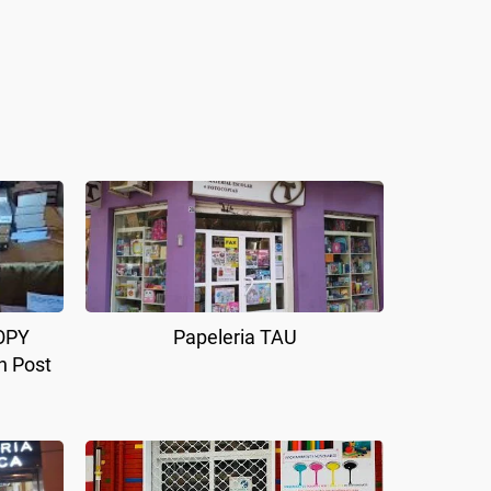
COPY
Papeleria TAU
n Post