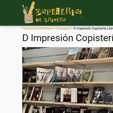
PapeleriasDePrimera
Cartagena
D Impresión Copistería-Libr
D Impresión Copisterí