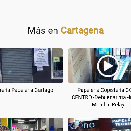
Más en
Cartagena
rería Papelería Cartago
Papelería Copistería 
CENTRO -Debuenatinta -I
Mondial Relay