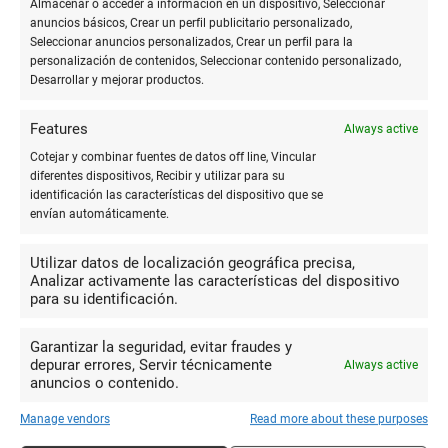
directamente al lado de los textos pueden provocar un
Almacenar o acceder a información en un dispositivo, Seleccionar
anuncios básicos, Crear un perfil publicitario personalizado,
diálogo más íntimo con el material.
Seleccionar anuncios personalizados, Crear un perfil para la
personalización de contenidos, Seleccionar contenido personalizado,
-
Símbolos y abreviaturas personalizadas:
Desarrollar un
Desarrollar y mejorar productos.
sistema propio puede hacer que la toma de notas sea más
rápida y eficiente.
Features
Always active
Cotejar y combinar fuentes de datos off line, Vincular
En conclusión, los cuadernos para notas de lectura son
diferentes dispositivos, Recibir y utilizar para su
compañeros insustituibles para exploradores de páginas y
identificación las características del dispositivo que se
mentes curiosas. La elección del cuaderno, junto con un
envían automáticamente.
enfoque reflexivo hacia la toma de notas, puede enriquecer
inmensurablemente el viaje por el conocimiento y el
Utilizar datos de localización geográfica precisa,
Analizar activamente las características del dispositivo
entretenimiento que proveen los libros. Personalizar el
para su identificación.
proceso de anotación no solo mejora la retención de la
información sino que también convierte la lectura en una
Garantizar la seguridad, evitar fraudes y
experiencia más activa y gratificante.
depurar errores, Servir técnicamente
Always active
anuncios o contenido.
Más en
Blog
Manage vendors
Read more about these purposes