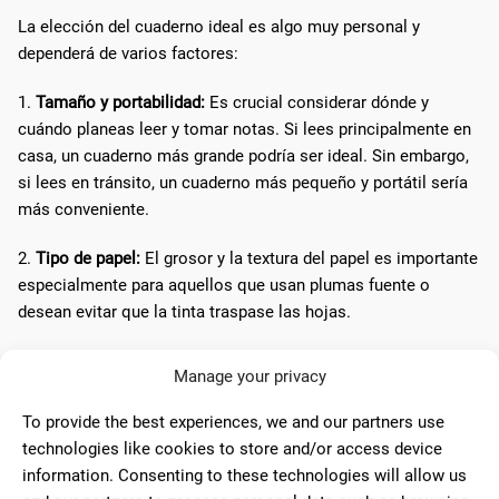
La elección del cuaderno ideal es algo muy personal y
dependerá de varios factores:
1.
Tamaño y portabilidad:
Es crucial considerar dónde y
cuándo planeas leer y tomar notas. Si lees principalmente en
casa, un cuaderno más grande podría ser ideal. Sin embargo,
si lees en tránsito, un cuaderno más pequeño y portátil sería
más conveniente.
2.
Tipo de papel:
El grosor y la textura del papel es importante
especialmente para aquellos que usan plumas fuente o
desean evitar que la tinta traspase las hojas.
3.
Diseño del cuaderno:
Algunos prefieren cuadernos con
Manage your privacy
diseños inspiradores o personalizados que reflejen sus
gustos literarios o personales, mientras que otros optan por
To provide the best experiences, we and our partners use
la simplicidad y funcionalidad.
technologies like cookies to store and/or access device
information. Consenting to these technologies will allow us
4.
Características adicionales:
Elementos como marcadores