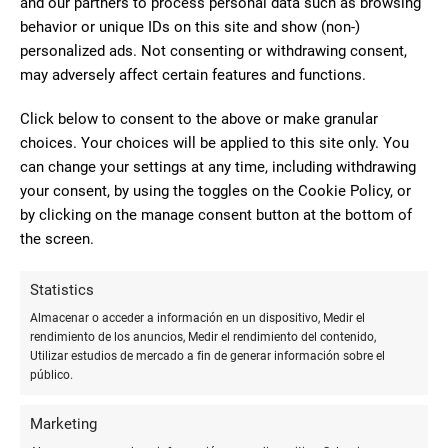
and our partners to process personal data such as browsing
de páginas, bolsillos para guardar recortes y cierres elásticos
behavior or unique IDs on this site and show (non-)
pueden hacer una gran diferencia en la funcionalidad del
personalized ads. Not consenting or withdrawing consent,
cuaderno.
may adversely affect certain features and functions.
## Herramientas y técnicas de anotación
Click below to consent to the above or make granular
choices. Your choices will be applied to this site only. You
Tomar notas efectivas es un arte en sí mismo, que puede
can change your settings at any time, including withdrawing
mejorar significativamente la experiencia de lectura. Algunas
your consent, by using the toggles on the Cookie Policy, or
técnicas populares incluyen:
by clicking on the manage consent button at the bottom of
the screen.
-
Métodos de subrayado y color:
Usar diferentes colores para
temas, argumentos y citas puede ayudar a organizar
Statistics
visualmente las notas y facilitar la revisión.
Almacenar o acceder a información en un dispositivo, Medir el
-
El sistema Cornell:
Este método implica dividir las páginas
rendimiento de los anuncios, Medir el rendimiento del contenido,
Utilizar estudios de mercado a fin de generar información sobre el
en secciones para notas, preguntas y resúmenes, fomentando
público.
así una revisión y comprensión más profunda.
Marketing
-
Anotaciones al margen:
Escribir pensamientos y preguntas