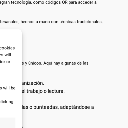
ntegran tecnología, como códigos QR para acceder a
esanales, hechos a mano con técnicas tradicionales,
 cookies
s will
ior or
más prácticos y únicos. Aquí hay algunas de las
r
do la organización.
 will be
nuación del trabajo o lectura.
g
inas.
licking
cuadriculadas o punteadas, adaptándose a