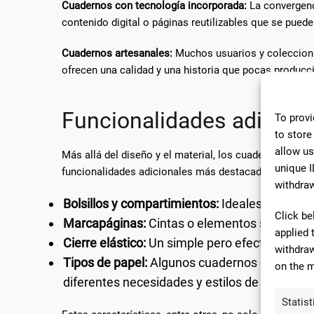
Cuadernos con tecnología incorporada:
La convergenci
contenido digital o páginas reutilizables que se pueden
Cuadernos artesanales:
Muchos usuarios y coleccioni
ofrecen una calidad y una historia que pocas producc
Funcionalidades adicion
To provi
to store
allow us
Más allá del diseño y el material, los cuadernos de d
unique I
funcionalidades adicionales más destacadas:
withdraw
Bolsillos y compartimientos:
Ideales para gua
Click be
Marcapáginas:
Cintas o elementos similares q
applied 
Cierre elástico:
Un simple pero efectivo métod
withdraw
Tipos de papel:
Algunos cuadernos ofrecen va
on the m
diferentes necesidades y estilos de escritura 
Statist