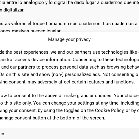
a entre lo analógico y lo digital ha dado lugar a cuadernos que i
 digitalizar.
stas valoran el toque humano en sus cuadernos. Los cuadernos art
iones masivas pueden igualar.
Manage your privacy
ales
de the best experiences, we and our partners use technologies like
 and/or access device information. Consenting to these technologie
 and our partners to process personal data such as browsing behav
iseño original suelen incorporar características que los hacen aún 
Ds on this site and show (non-) personalized ads. Not consenting o
ing consent, may adversely affect certain features and functions.
rdar tarjetas, recibos o documentos pequeños, aumentan
low to consent to the above or make granular choices. Your choices
ue permiten marcar la página actual, facilitando la conti
to this site only. You can change your settings at any time, includin
o para mantener el cuaderno cerrado y proteger las pág
ing your consent, by using the toggles on the Cookie Policy, or by c
riedad en tipos de papel, como páginas lisas, rayadas, 
anage consent button at the bottom of the screen.
o dibujo.
ics