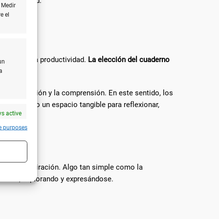
 creatividad.
 Medir
e el
tividad y la productividad.
La elección del cuaderno
un
a
a memorización y la comprensión. En este sentido, los
porcionando un espacio tangible para reflexionar,
s active
e purposes
es de la inspiración. Algo tan simple como la
ciendo, explorando y expresándose.
s active