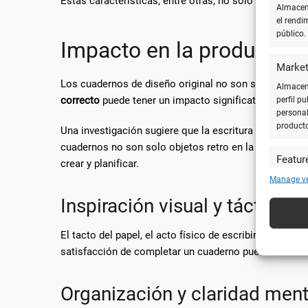
Estas características, entre otras, no solo aportan co
Almacena
el rendi
público.
Impacto en la productivid
Market
Los cuadernos de diseño original no son solo herramie
Almacena
correcto
puede tener un impacto significativo en cómo
perfil p
personal
product
Una investigación sugiere que la escritura y el dibuj
cuadernos no son solo objetos retro en la era digital
Featur
crear y planificar.
Cotejar 
Manage v
y utiliz
Inspiración visual y táctil
automát
El tacto del papel, el acto físico de escribir o dibuja
Utiliz
caracte
satisfacción de completar un cuaderno puede ser un 
Garanti
Organización y claridad ment
técnic