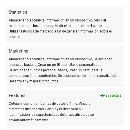
Los cuadernos de bolsillo se adaptan a cualquier persona,
profesión o afición. Estudiantes los utilizan para apuntes
Statistics
rápidos o para organizar sus tareas, los artistas los llenan de
Almacenar o acceder a información en un dispositivo, Medir el
bocetos e ideas creativas, y los profesionales en diversas
rendimiento de los anuncios, Medir el rendimiento del contenido,
áreas recurren a ellos para jot down notas durante reuniones
Utilizar estudios de mercado a fin de generar información sobre el
o para planificar proyectos.
público.
Para aquellos interesados en la productividad y la
Marketing
organización personal, el método bullet journaling ha
Almacenar o acceder a información en un dispositivo, Seleccionar
revolucionado la forma de utilizarlos. Este sistema permite
anuncios básicos, Crear un perfil publicitario personalizado,
combinar agendas, listas de tareas, seguimiento de hábitos y
Seleccionar anuncios personalizados, Crear un perfil para la
personalización de contenidos, Seleccionar contenido personalizado,
notas personales, todo en un compacto y versátil cuaderno de
Desarrollar y mejorar productos.
bolsillo.
Features
Always active
De igual manera, personas de todas las edades encuentran en
los cuadernos de bolsillo un medio para expresar
Cotejar y combinar fuentes de datos off line, Vincular
diferentes dispositivos, Recibir y utilizar para su
pensamientos y emociones, practicar la escritura creativa o
identificación las características del dispositivo que se
simplemente organizar su día a día. La versatilidad de estos
envían automáticamente.
cuadernos es inmensa, y su capacidad de adaptarse a las