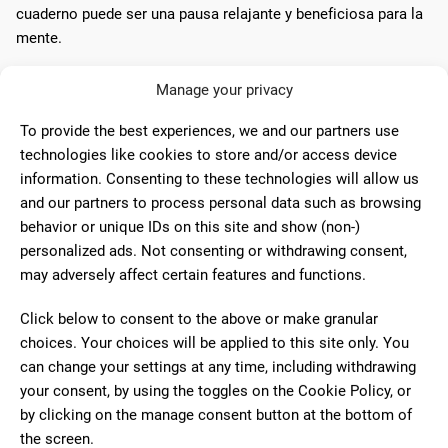
cuaderno puede ser una pausa relajante y beneficiosa para la
mente.
Además, la sensación de cumplimiento al llenar un cuaderno
Manage your privacy
de principio a fin es profundamente satisfactoria. Este
sentimiento de logro es difícil de replicar en el entorno digital
To provide the best experiences, we and our partners use
y es valorado por muchos usuarios.
technologies like cookies to store and/or access device
information. Consenting to these technologies will allow us
and our partners to process personal data such as browsing
"Un cuaderno de bolsillo puede ser una extensión de la
behavior or unique IDs on this site and show (non-)
mente, un espacio privado donde las ideas pueden
personalized ads. Not consenting or withdrawing consent,
crecer y desarrollarse antes de ser compartidas con el
may adversely affect certain features and functions.
mundo".
Click below to consent to the above or make granular
choices. Your choices will be applied to this site only. You
Para todos los gustos y
can change your settings at any time, including withdrawing
your consent, by using the toggles on the Cookie Policy, or
necesidades
by clicking on the manage consent button at the bottom of
the screen.