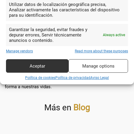
necesidades y gustos de cada individuo es quizás una de sus
Utilizar datos de localización geográfica precisa,
mayores fortalezas.
Analizar activamente las características del dispositivo
para su identificación.
En conclusión, los cuadernos de bolsillo van mucho más allá
de ser simples artículos de papelería. Son herramientas
Garantizar la seguridad, evitar fraudes y
depurar errores, Servir técnicamente
Always active
poderosas de expresión, creatividad y organización. Cada
anuncios o contenido.
cuaderno, con sus páginas llenas de ideas, dibujos y
anotaciones, cuenta una historia única, reflejo de la mente de
Manage vendors
Read more about these purposes
su propietario. En una era donde la tecnología abruma nuestro
día a día, estos pequeños compañeros nos recuerdan la
Aceptar
Manage options
importancia y belleza de lo analógico, invitándonos a
Política de cookies
Política de privacidad
Aviso Legal
detenernos, reflexionar y registrar los momentos que dan
forma a nuestras vidas.
Más en
Blog