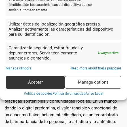
Comunidad
el talento local y proporciona una
identificación las características del dispositivo que se
envían automáticamente.
Artística
plataforma para que artistas
emergentes sean descubiertos.
Utilizar datos de localización geográfica precisa,
Analizar activamente las características del dispositivo
para su identificación.
Esto no solo beneficia al planeta y fomenta una economía
más circular, sino que también permite a los consumidores
Garantizar la seguridad, evitar fraudes y
ser parte de una cadena de valor que apoya la creatividad y la
depurar errores, Servir técnicamente
Always active
innovación local.
anuncios o contenido.
Conclusión:
Manage vendors
Read more about these purposes
La elección de cuadernos con tapa ilustrada para inspiración
diaria va mucho más allá de la estética. Estos objetos se
Aceptar
Manage options
convierten en herramientas poderosas para fomentar la
Política de cookies
Política de privacidad
Aviso Legal
creatividad, establecer conexiones emocionales y apoyar
prácticas sostenibles y comunidades locales. En un mundo
donde lo digital predomina, el valor tangible y emocional de
un cuaderno físico, bellamente diseñado, es un recordatorio
de la importancia de lo personal, lo artístico y lo auténtico.