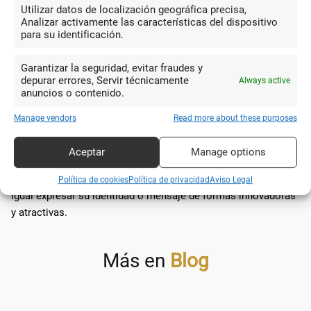
durabilidad y resistencia al agua de la tapa.
Utilizar datos de localización geográfica precisa,
Analizar activamente las características del dispositivo
## Conclusión
para su identificación.
Sin lugar a dudas, los cuadernos con diseño personalizado
Garantizar la seguridad, evitar fraudes y
ofrecen una amplia gama de posibilidades para aquellos que
depurar errores, Servir técnicamente
Always active
anuncios o contenido.
buscan diferenciarse o comunicar su marca de manera única.
Desde la elección del material hasta el proceso de diseño y
Manage vendors
Read more about these purposes
producción, cada paso ofrece la oportunidad de crear algo
verdaderamente personal y significativo. Con la tecnología y
Aceptar
Manage options
creatividad actuales, personalizar cuadernos es más
accesible que nunca, permitiendo a individuos y empresas por
Política de cookies
Política de privacidad
Aviso Legal
igual expresar su identidad o mensaje de formas innovadoras
y atractivas.
Más en
Blog