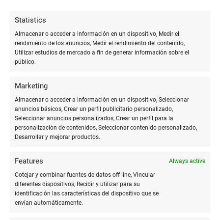
impresora digital.
Statistics
Grabado
Quita la capa superior
Ofrece un
Almacenar o acceder a información en un dispositivo, Medir el
láser
del material para
acabado
rendimiento de los anuncios, Medir el rendimiento del contenido,
Utilizar estudios de mercado a fin de generar información sobre el
"grabar" el diseño.
preciso y
público.
duradero en
materiales
Marketing
duros.
Almacenar o acceder a información en un dispositivo, Seleccionar
Estampado
Utiliza presión y calor
Ideal para
anuncios básicos, Crear un perfil publicitario personalizado,
Seleccionar anuncios personalizados, Crear un perfil para la
con un troquel para
diseños que
personalización de contenidos, Seleccionar contenido personalizado,
imprimir el diseño en
requieren un
Desarrollar y mejorar productos.
relieve.
tacto
texturizado.
Features
Always active
Cotejar y combinar fuentes de datos off line, Vincular
diferentes dispositivos, Recibir y utilizar para su
Aparte de la estética, estas técnicas también pueden
identificación las características del dispositivo que se
incrementar la funcionalidad del cuaderno. Por ejemplo, la
envían automáticamente.
aplicación de una lamina protectora puede mejorar la