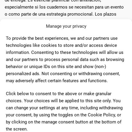
especialmente si los cuadernos se necesitan para un evento
o como parte de una estrategia promocional. Los plazos
pueden variar significativamente dependiendo de la
Manage your privacy
personalización y la cantidad de cuadernos.
To provide the best experiences, we and our partners use
## Tecnologías y técnicas de personalización
technologies like cookies to store and/or access device
information. Consenting to these technologies will allow us
Las técnicas de personalización han evolucionado con el
and our partners to process personal data such as browsing
tiempo, gracias a los avances tecnológicos. La impresión
behavior or unique IDs on this site and show (non-)
digital, por ejemplo, permite una personalización detallada y
personalized ads. Not consenting or withdrawing consent,
colores vibrantes, incluso en tiradas pequeñas. Esto hace
may adversely affect certain features and functions.
posible probar diferentes diseños sin un alto costo inicial.
Click below to consent to the above or make granular
Técnica
Descripción
Beneficios
choices. Your choices will be applied to this site only. You
can change your settings at any time, including withdrawing
Impresión
Aplica directamente el
Permite alta
your consent, by using the toggles on the Cookie Policy, or
digital
diseño sobre la
personalización
by clicking on the manage consent button at the bottom of
superficie del cuaderno
incluso en
the screen.
a través de una
tiradas cortas.