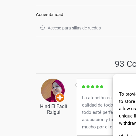
Accesibilidad
Acceso para sillas de ruedas
93 C
To provi
La atención es fantástica.
to store
calidad de todo lo que hac
Hind El Fadli
allow us
Rzigui
todo esté perfecto. En las
unique I
asociación y también algu
withdraw
mucho por el cuidado que 