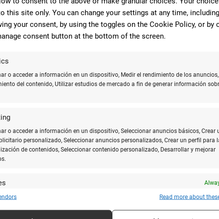
low to consent to the above or make granular choices. Your choices
to this site only. You can change your settings at any time, includin
ing your consent, by using the toggles on the Cookie Policy, or by c
anage consent button at the bottom of the screen.
10
per agradable, te explica lo que necesites con
ics
. En fotocopias aplican descuento de estudiante y por X
r o acceder a información en un dispositivo, Medir el rendimiento de los anuncios,
periencia es muy agradable
miento del contenido, Utilizar estudios de mercado a fin de generar información sobr
ing
10
r o acceder a información en un dispositivo, Seleccionar anuncios básicos, Crear 
ublicitario personalizado, Seleccionar anuncios personalizados, Crear un perfil para l
 Juan y alrededores, muy recomendable!!! El
ización de contenidos, Seleccionar contenido personalizado, Desarrollar y mejorar
rimer momento es más que profesional, con unos
os.
para estudiantes, con descuentos incluidos… La verdad
igual desde que vivo en Alicante. Si tienes un apuro…
es
Alway
esuelva más rápido y con mejor calidad que este!
y combinar fuentes de datos off line, Vincular diferentes dispositivos, Recibir
endors
Read more about thes
ar para su identificación las características del dispositivo que se envían
icamente.