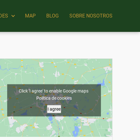
DES
MAP
BLOG
SOBRE NOSOTROS
Click 'I agree' to enable Google maps
Política de cookies
I agree