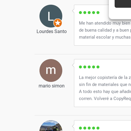
Utiliz
caracte
Me han atendido muy bien 
de buena calidad y a buen 
Garanti
Lourdes Santo
técnic
material escolar y muchas
La mejor copistería de la z
sin fin de materiales que 
mario simon
A todo esto hay que añadi
corren. Volveré a CopyReq