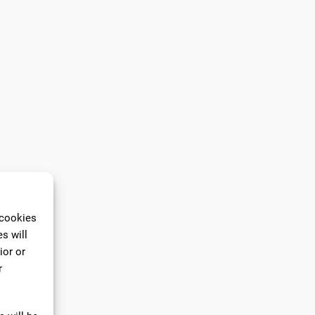
 cookies
s will
ior or
r