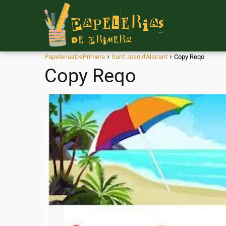
PapeleriasDePrimera
Sant Joan d'Alacant
Copy Reqo
Copy Reqo