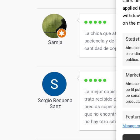
Click be
applied 
withdraw
on the m
La chica que atiende es sú
Statist
paciencia y de forma clara
Samia
Almacena
cantidad de copias. La ex
el rendi
público.
Market
Almacena
perfil p
La mejor copistería de San
personal
trato recibido desde el p
Sergio Requena
product
Sanz
precios súper asequibles 
que no encontré un precio 
Featur
no hay otro sitio que te r
Cotejar 
Manage v
y utiliz
automát