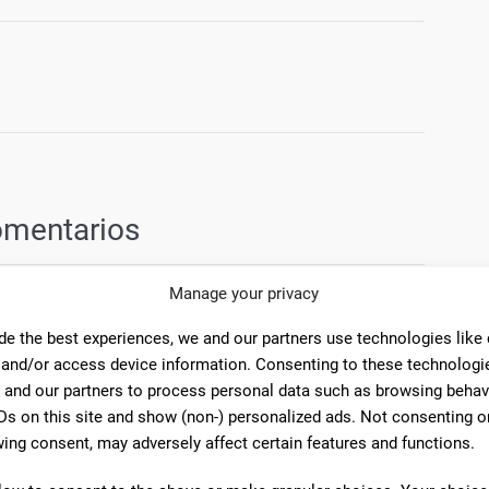
omentarios
Manage your privacy
10
de the best experiences, we and our partners use technologies like
 El trato cercano y muy muy profesionales. La
 and/or access device information. Consenting to these technologie
en es genial. Dedican el tiempo necesario para que
 and our partners to process personal data such as browsing behav
 fotos hay parte del pedido que hice para nuestra
Ds on this site and show (non-) personalized ads. Not consenting o
nos trabajos que tienen en tienda y que me gustaron
ing consent, may adversely affect certain features and functions.
tienen a la hora de empaquetar cada uno.