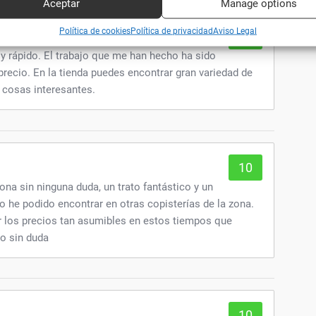
Aceptar
Manage options
ar datos de localización geográfica precisa, Analizar activamente las
Política de cookies
Política de privacidad
Aviso Legal
10
rísticas del dispositivo para su identificación.
y rápido. El trabajo que me han hecho ha sido
precio. En la tienda puedes encontrar gran variedad de
zar la seguridad, evitar fraudes y depurar errores, Servir
Alway
amente anuncios o contenido.
 cosas interesantes.
10
ona sin ninguna duda, un trato fantástico y un
no he podido encontrar en otras copisterías de la zona.
r los precios tan asumibles en estos tiempos que
o sin duda
10