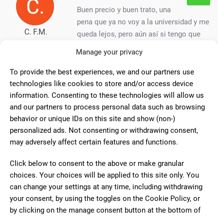
Buen precio y buen trato, una
pena que ya no voy a la universidad y me
C. F.M.
queda lejos, pero aún así si tengo que
hacer varias cosas merece la pena ir.
Manage your privacy
Encima es que el tío no puede ser más majo.
To provide the best experiences, we and our partners use
technologies like cookies to store and/or access device
10
information. Consenting to these technologies will allow us
and our partners to process personal data such as browsing
Nada más entrar a la tienda, fui
behavior or unique IDs on this site and show (non-)
muy bien recibido por el personal y el
personalized ads. Not consenting or withdrawing consent,
Diego
trato 10/10, muy maja la chica que me
may adversely affect certain features and functions.
atendió. Si necesitáis imprimir algo, no
dudeis en venir aquí.
Click below to consent to the above or make granular
choices. Your choices will be applied to this site only. You
can change your settings at any time, including withdrawing
10
your consent, by using the toggles on the Cookie Policy, or
Jaime es un chico muy amable y
by clicking on the manage consent button at the bottom of