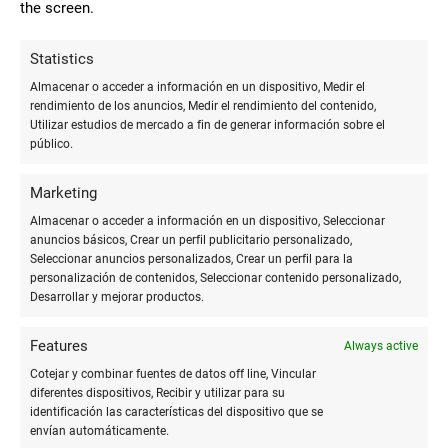
siempre te ayuda a imprimir lo que
the screen.
Beatriz Lazuen
necesites. Siempre que necesito hacer
del Cerro
fotocopias vengo a verle a él porque es
Statistics
encantador y además se puede aparcar
Almacenar o acceder a información en un dispositivo, Medir el
fácilmente
rendimiento de los anuncios, Medir el rendimiento del contenido,
Utilizar estudios de mercado a fin de generar información sobre el
público.
10
Marketing
Excelente servicio, rápido y
Almacenar o acceder a información en un dispositivo, Seleccionar
profesional, sabe muy bien lo que hace,
anuncios básicos, Crear un perfil publicitario personalizado,
Monica
os lo recomiendo.
Seleccionar anuncios personalizados, Crear un perfil para la
Fonteseca
personalización de contenidos, Seleccionar contenido personalizado,
Desarrollar y mejorar productos.
Features
Always active
10
Cotejar y combinar fuentes de datos off line, Vincular
Jaime es una persona muy
diferentes dispositivos, Recibir y utilizar para su
agradable y al que le gusta su trabajo. Le
identificación las características del dispositivo que se
Noelia medina
puedes pasar los documentos por
envían automáticamente.