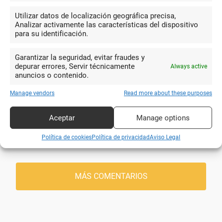
correo e incluso por Whatsapp, las
fotocopias son muy baratas y el papel de buena calidad.
Utilizar datos de localización geográfica precisa,
Analizar activamente las características del dispositivo
para su identificación.
10
Garantizar la seguridad, evitar fraudes y
depurar errores, Servir técnicamente
Always active
La mejor copistería de Cantabria,
anuncios o contenido.
y al mejor precio, a la mitad que muchas
Lydia vi
otras. El chico es majo, sabe a la
Manage vendors
Read more about these purposes
perfección su trabajo incluso en
momentos de más afluencia, como en recreos, puede estar a
Aceptar
Manage options
varias cosas. Muy resolutivo. Lo recomiendo 100 x 100
Política de cookies
Política de privacidad
Aviso Legal
MÁS COMENTARIOS