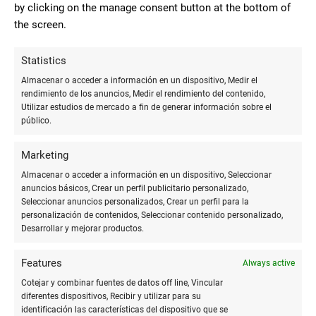
by clicking on the manage consent button at the bottom of
10
the screen.
Se trata de una copistería
ubicada en el pleno centro de la ciudad.
Statistics
Cinta De La
Cuenta con amplia variedad de artículos
Villa Gil
Almacenar o acceder a información en un dispositivo, Medir el
de papelería,trabajos de impresión,
rendimiento de los anuncios, Medir el rendimiento del contenido,
regalos. Tiene una excelente relación
Utilizar estudios de mercado a fin de generar información sobre el
público.
calidad precio y la atención personalizada es magnífica. Muy
recomendable
Marketing
Almacenar o acceder a información en un dispositivo, Seleccionar
anuncios básicos, Crear un perfil publicitario personalizado,
10
Seleccionar anuncios personalizados, Crear un perfil para la
Servicio de papeleria y copisteria
personalización de contenidos, Seleccionar contenido personalizado,
Desarrollar y mejorar productos.
excepcional en pleno centro de Huelva.
Bar La Estrella
Sole, su propietaria, servicial y
Features
Always active
agradable.
Cotejar y combinar fuentes de datos off line, Vincular
diferentes dispositivos, Recibir y utilizar para su
identificación las características del dispositivo que se