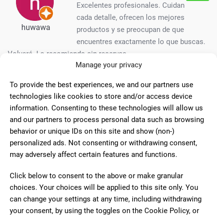
Excelentes profesionales. Cuidan
cada detalle, ofrecen los mejores
huwawa
productos y se preocupan de que
encuentres exactamente lo que buscas.
Volveré. Lo recomiendo sin reservas.
Manage your privacy
To provide the best experiences, we and our partners use
2
technologies like cookies to store and/or access device
Ha sido una experiencia nefasta.
information. Consenting to these technologies will allow us
Encima que la mujer no me dio la
and our partners to process personal data such as browsing
Magdalena
informacion correcta y el pedido no ha
behavior or unique IDs on this site and show (non-)
Plata
sido el que hemos acordado. Intento
personalized ads. Not consenting or withdrawing consent,
hecharme la culpa a mí teniendo
may adversely affect certain features and functions.
apuntando en su cuaderno tal como me lo dijo. Encima con
Click below to consent to the above or make granular
malos modos. No lo recomiendo y no volveré jamás. Por
choices. Your choices will be applied to this site only. You
suerte hay muchas copisterías.
can change your settings at any time, including withdrawing
your consent, by using the toggles on the Cookie Policy, or