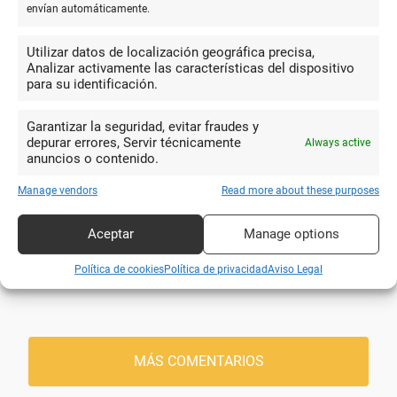
10
envían automáticamente.
Excelente atención. Respeto del
Utilizar datos de localización geográfica precisa,
protocolo y rapidez en el servicio.
Analizar activamente las características del dispositivo
Carola Martin
Amplia variedad de productos y útiles
para su identificación.
Silva
escolares. Los dependientes son muy
amables y serviciales.
Garantizar la seguridad, evitar fraudes y
depurar errores, Servir técnicamente
Always active
anuncios o contenido.
10
Manage vendors
Read more about these purposes
Nos atendió Sole, y a pesar de
Aceptar
Manage options
estar sola, fue excepcional. Muy amable
Duquesa de
y cercana. En cuanto a los precios, igual
York
Política de cookies
Política de privacidad
Aviso Legal
que en otros sitios. Yo volveré.
MÁS COMENTARIOS