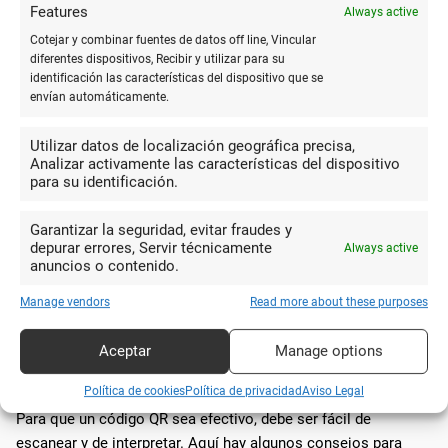
Features
Ventajas de los códigos QR
Always active
Cotejar y combinar fuentes de datos off line, Vincular
Los códigos QR pueden proporcionar varias ventajas en tu
diferentes dispositivos, Recibir y utilizar para su
identificación las características del dispositivo que se
tarjeta de visita. Uno de los principales beneficios es la
envían automáticamente.
**facilidad de acceso** a información detallada con solo una
escaneada.
Utilizar datos de localización geográfica precisa,
Analizar activamente las características del dispositivo
Ahorro de espacio:
En lugar de llenar la tarjeta con
para su identificación.
mucha información, puedes simplificarla y dejar los
detalles para el código QR.
Interactividad:
Los códigos QR pueden dirigir a los
Garantizar la seguridad, evitar fraudes y
contactos a tu sitio web, perfil de LinkedIn u otras páginas
depurar errores, Servir técnicamente
Always active
importantes.
anuncios o contenido.
Actualización fácil:
Puedes cambiar el contenido
vinculado al código QR sin necesidad de reimprimir las
Manage vendors
Read more about these purposes
tarjetas.
Aceptar
Manage options
Implementación correcta
Política de cookies
Política de privacidad
Aviso Legal
Para que un código QR sea efectivo, debe ser fácil de
escanear y de interpretar. Aquí hay algunos consejos para