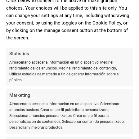
Click below to consent to the above or make granular
contacto, sino que también proporciona una **ventana
choices. Your choices will be applied to this site only. You
adicional a tu trabajo y personalidad profesional**.
can change your settings at any time, including withdrawing
your consent, by using the toggles on the Cookie Policy, or
LinkedIn:
Ideal para conexiones profesionales.
by clicking on the manage consent button at the bottom of
Twitter:
Útil para actualizaciones rápidas y noticias de
the screen.
la industria.
Instagram:
Perfecto para profesiones creativas que
pueden mostrar su portafolio.
Statistics
Sitio web:
Un enlace a tu sitio web proporciona
información detallada sobre tus servicios y trabajos
Almacenar o acceder a información en un dispositivo, Medir el
anteriores.
rendimiento de los anuncios, Medir el rendimiento del contenido,
Utilizar estudios de mercado a fin de generar información sobre el
público.
Uso de códigos QR
Marketing
Los códigos QR se han vuelto populares en las tarjetas de
Almacenar o acceder a información en un dispositivo, Seleccionar
anuncios básicos, Crear un perfil publicitario personalizado,
visita debido a su **versatilidad y conveniencia**. Pueden
Seleccionar anuncios personalizados, Crear un perfil para la
almacenar una gran cantidad de información en un espacio
personalización de contenidos, Seleccionar contenido personalizado,
reducido y son extremadamente fáciles de usar.
Desarrollar y mejorar productos.