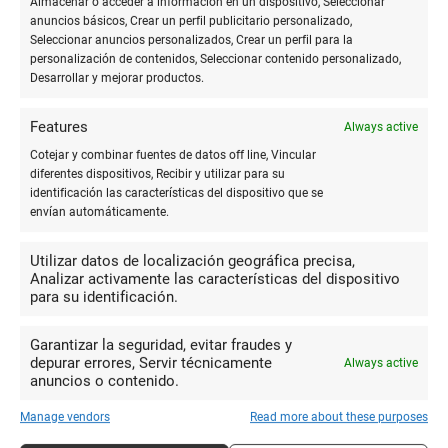
La **práctica repetitiva** es clave para dominar cualquier
Almacenar o acceder a información en un dispositivo, Seleccionar
anuncios básicos, Crear un perfil publicitario personalizado,
habilidad, y las matemáticas no son una excepción. Crear
Seleccionar anuncios personalizados, Crear un perfil para la
hojas de ejercicios personalizadas permite a los estudiantes
personalización de contenidos, Seleccionar contenido personalizado,
practicar una variedad de problemas y reforzar su
Desarrollar y mejorar productos.
conocimiento. Estas hojas pueden ser diseñadas
específicamente para abordar áreas de dificultad identificadas
Features
Always active
previamente.
Cotejar y combinar fuentes de datos off line, Vincular
diferentes dispositivos, Recibir y utilizar para su
identificación las características del dispositivo que se
Revisión y corrección
envían automáticamente.
La corrección de problemas matemáticos y la revisión de
Utilizar datos de localización geográfica precisa,
errores son pasos cruciales en el aprendizaje. Utilizar
Analizar activamente las características del dispositivo
diferentes colores de lápiz o bolígrafo para corregir los
para su identificación.
errores puede ayudar a los estudiantes a distinguir fácilmente
entre sus soluciones originales y las correcciones.
Garantizar la seguridad, evitar fraudes y
depurar errores, Servir técnicamente
Always active
anuncios o contenido.
Uso de tecnología y papelería
Manage vendors
Read more about these purposes
juntos