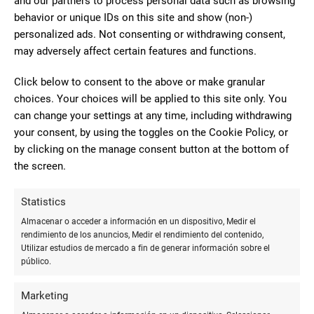
and our partners to process personal data such as browsing
behavior or unique IDs on this site and show (non-)
Aunque la tecnología tiene un papel importante en la
personalized ads. Not consenting or withdrawing consent,
educación moderna, el **papel y lápiz** siguen siendo
may adversely affect certain features and functions.
herramientas fundamentales en la enseñanza de
matemáticas.
Click below to consent to the above or make granular
choices. Your choices will be applied to this site only. You
Resolución detallada de problemas
can change your settings at any time, including withdrawing
your consent, by using the toggles on the Cookie Policy, or
Escribir los pasos detallados en la resolución de problemas
by clicking on the manage consent button at the bottom of
matemáticos ayuda a los estudiantes a seguir un proceso
the screen.
lógico y metódico. Un estudio de Sweller, Ayres y Kalyuga
(2011) sugiere que la resolución de problemas trabajados
Statistics
(aquellos en los que se proporcionan pasos completos)
Almacenar o acceder a información en un dispositivo, Medir el
puede ayudar a reducir la carga cognitiva y facilitar la
rendimiento de los anuncios, Medir el rendimiento del contenido,
comprensión.
Utilizar estudios de mercado a fin de generar información sobre el
público.
Práctica repetitiva
Marketing