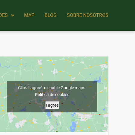
DES
MAP
BLOG
SOBRE NOSOTROS
Click 'I agree' to enable Google maps
Política de cookies
I agree