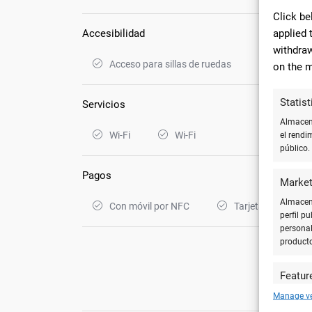
Click be
applied 
Accesibilidad
withdraw
Acceso para sillas de ruedas
on the m
Statist
Servicios
Almacena
Wi-Fi
Wi-Fi
el rendi
público.
Pagos
Market
Almacena
Con móvil por NFC
Tarjetas de crédit
perfil p
personal
product
Featur
4 Co
Cotejar 
Manage v
y utiliz