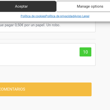
icamente.
Aceptar
Manage options
2
ar datos de localización geográfica precisa, Analizar activamente las
Política de cookies
Política de privacidad
Aviso Legal
imprimir. Si solo necesitas un papel y además no
rísticas del dispositivo para su identificación.
que pagar 0,50€ por un papel. Un robo.
zar la seguridad, evitar fraudes y depurar errores, Servir
Alway
amente anuncios o contenido.
10
COMENTARIOS