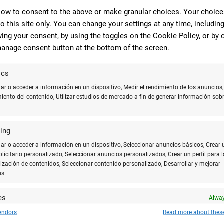
low to consent to the above or make granular choices. Your choices
to this site only. You can change your settings at any time, includin
ing your consent, by using the toggles on the Cookie Policy, or by c
anage consent button at the bottom of the screen.
ics
r o acceder a información en un dispositivo, Medir el rendimiento de los anuncios,
miento del contenido, Utilizar estudios de mercado a fin de generar información sobr
ing
r o acceder a información en un dispositivo, Seleccionar anuncios básicos, Crear 
o
Tarjetas de débito
Tarjetas de crédito
ublicitario personalizado, Seleccionar anuncios personalizados, Crear un perfil para l
ización de contenidos, Seleccionar contenido personalizado, Desarrollar y mejorar
os.
es
Alway
mentarios
y combinar fuentes de datos off line, Vincular diferentes dispositivos, Recibir
endors
Read more about thes
ar para su identificación las características del dispositivo que se envían