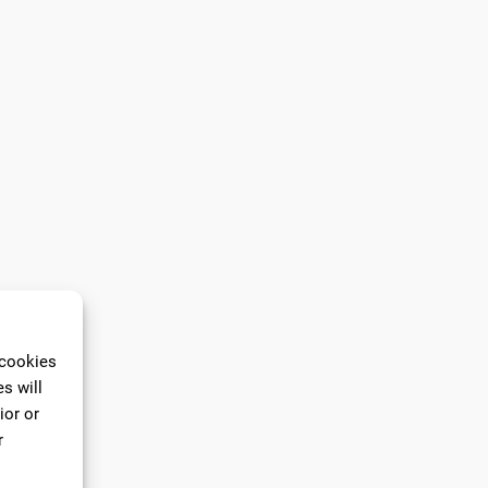
 cookies
s will
ior or
r