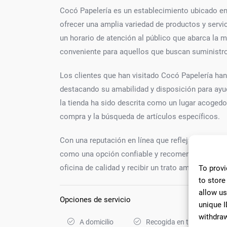
Cocó Papelería es un establecimiento ubicado en
ofrecer una amplia variedad de productos y servic
un horario de atención al público que abarca la m
conveniente para aquellos que buscan suministros
Los clientes que han visitado Cocó Papelería han 
destacando su amabilidad y disposición para ay
la tienda ha sido descrita como un lugar acogedor 
compra y la búsqueda de artículos específicos.
Con una reputación en línea que refleja la satisf
como una opción confiable y recomendada para aq
oficina de calidad y recibir un trato amable y prof
To provi
to store
allow us
Opciones de servicio
unique I
withdraw
A domicilio
Recogida en tienda