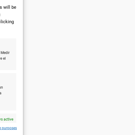
 will be
g
licking
 Medir
e el
un
a
s active
e purposes