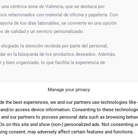
 una céntrica zona de Valencia, que se destaca por
ios relacionados con material de oficina y papelería. Con
ayoría de los días laborables, se convierte en una opción
 de calidad y un servicio personalizado.
elogiado la atención recibida por parte del personal,
udar en la búsqueda de los productos deseados. Además,
y bien organizado, lo que facilita la experiencia de
acción de sus visitantes, Cocó Papelería se posiciona
Manage your privacy
uellos que buscan un lugar donde adquirir material de
esional.
de the best experiences, we and our partners use technologies like
 and/or access device information. Consenting to these technologie
 and our partners to process personal data such as browsing behav
Ds on this site and show (non-) personalized ads. Not consenting o
ing consent, may adversely affect certain features and functions.
Compra en tienda
Entrega el mismo día