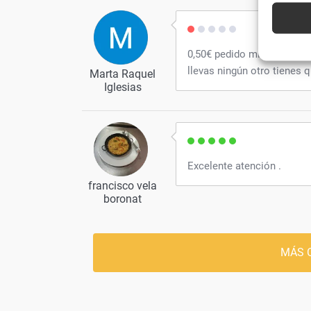
automát
Utiliz
0,50€ pedido mínimo para 
caracte
llevas ningún otro tienes 
Marta Raquel
Iglesias
Garanti
técnic
Excelente atención .
francisco vela
boronat
MÁS 