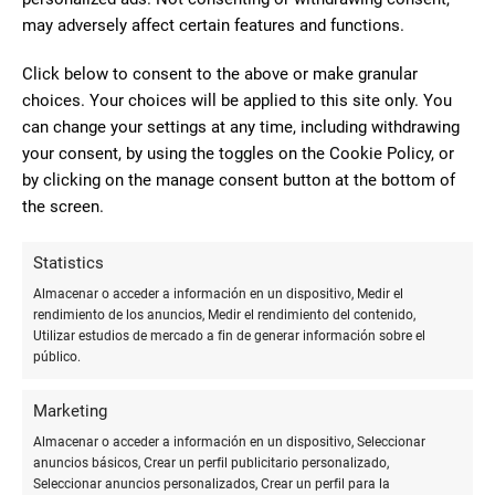
bolígrafos con tinta de secado
may adversely affect certain features and functions.
rápido
Click below to consent to the above or make granular
choices. Your choices will be applied to this site only. You
Al elegir un bolígrafo con tinta de secado rápido, es
can change your settings at any time, including withdrawing
importante considerar el tipo de papel, la preferencia personal
your consent, by using the toggles on the Cookie Policy, or
en cuanto a la experiencia de escritura y el propósito
by clicking on the manage consent button at the bottom of
específico para el cual se utilizará el bolígrafo.
the screen.
- Para escritura diaria y toma de notas, los bolígrafos roller y
Statistics
de gel con tinta de secado rápido ofrecen una excelente
Almacenar o acceder a información en un dispositivo, Medir el
combinación de fluidez y practicidad.
rendimiento de los anuncios, Medir el rendimiento del contenido,
- Para trabajos que requieren mayor precisión y un acabado
Utilizar estudios de mercado a fin de generar información sobre el
profesional, los bolígrafos de tinta híbrida pueden ser la mejor
público.
opción, gracias a su rendimiento superior en términos de
calidad de línea y saturación de color.
Marketing
- Es fundamental
probar diferentes modelos
para encontrar
Almacenar o acceder a información en un dispositivo, Seleccionar
aquel que mejor se adapte a las preferencias individuales en
anuncios básicos, Crear un perfil publicitario personalizado,
cuanto a grosor de línea, suavidad y ergonomía.
Seleccionar anuncios personalizados, Crear un perfil para la