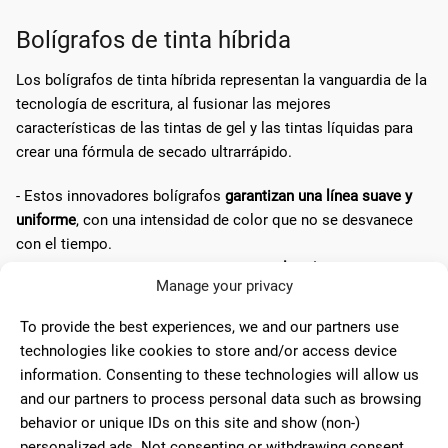
Bolígrafos de tinta híbrida
Los bolígrafos de tinta híbrida representan la vanguardia de la
tecnología de escritura, al fusionar las mejores
características de las tintas de gel y las tintas líquidas para
crear una fórmula de secado ultrarrápido.
- Estos innovadores bolígrafos
garantizan una línea suave y
uniforme
, con una intensidad de color que no se desvanece
con el tiempo.
- La tinta de secado rápido asegura que
los documentos
Manage your privacy
permanezcan limpios y sin manchas
, incluso cuando se
manipulan inmediatamente después de escribir.
To provide the best experiences, we and our partners use
- Son
especialmente apreciados
en entornos profesionales y
technologies like cookies to store and/or access device
académicos, donde la eficiencia y la presentación son clave.
information. Consenting to these technologies will allow us
and our partners to process personal data such as browsing
behavior or unique IDs on this site and show (non-)
Selección y uso adecuados de
personalized ads. Not consenting or withdrawing consent,