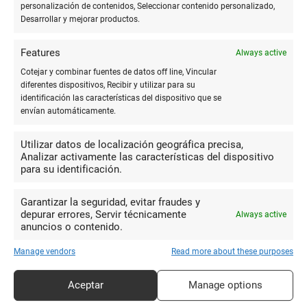
personalización de contenidos, Seleccionar contenido personalizado,
Desarrollar y mejorar productos.
La calidad del papel es un factor determinante en el
desempeño de la tinta de secado rápido, siendo los
Features
Always active
papeles de mayor gramaje generalmente los más
Cotejar y combinar fuentes de datos off line, Vincular
compatibles.
diferentes dispositivos, Recibir y utilizar para su
La conservación de los bolígrafos en un ambiente
identificación las características del dispositivo que se
envían automáticamente.
adecuado, alejados de la luz directa del sol y con la
punta hacia abajo, puede prolongar la vida útil de la
Utilizar datos de localización geográfica precisa,
tinta.
Analizar activamente las características del dispositivo
para su identificación.
La experimentación con una variedad de marcas y
modelos permite descubrir nuevas preferencias y
Garantizar la seguridad, evitar fraudes y
explorar todo el potencial creativo y profesional que
depurar errores, Servir técnicamente
Always active
anuncios o contenido.
estos instrumentos ofrecen.
Manage vendors
Read more about these purposes
Conclusiones
Aceptar
Manage options