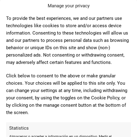
Manage your privacy
6 Comentarios
To provide the best experiences, we and our partners use
technologies like cookies to store and/or access device
information. Consenting to these technologies will allow us
8
and our partners to process personal data such as browsing
Rapidez y buen servicio. Atención
behavior or unique IDs on this site and show (non-)
inmejorable.
personalized ads. Not consenting or withdrawing consent,
Salvador
may adversely affect certain features and functions.
Papasey
Click below to consent to the above or make granular
choices. Your choices will be applied to this site only. You
10
can change your settings at any time, including withdrawing
Muy amables y profesionales
your consent, by using the toggles on the Cookie Policy, or
by clicking on the manage consent button at the bottom of
Raul Solla
the screen.
Moreno
Statistics
Almacenar o acceder a información en un dispositivo, Medir el