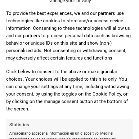
Manage your privacy
10
To provide the best experiences, we and our partners use
Me gusta mucho esta papeleria,
technologies like cookies to store and/or access device
los dueños son muy agradables, te
information. Consenting to these technologies will allow us
Letycia
asesoran fenomenal h tiene gran
and our partners to process personal data such as browsing
Gonzalez.
variedad de productos. Muy
behavior or unique IDs on this site and show (non-)
recomendable
personalized ads. Not consenting or withdrawing consent,
may adversely affect certain features and functions.
Click below to consent to the above or make granular
10
choices. Your choices will be applied to this site only. You
Tienen de todo para
can change your settings at any time, including withdrawing
MANUALIDADES, son muy amables y
your consent, by using the toggles on the Cookie Policy, or
Carlos López
profesionales aconsejándole en la
by clicking on the manage consent button at the bottom of
aplicación de productos. Muy
the screen.
recomendable
Statistics
Almacenar o acceder a información en un dispositivo, Medir el
8