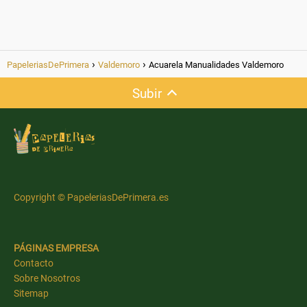
PapeleriasDePrimera
Valdemoro
Acuarela Manualidades Valdemoro
Subir
Copyright © PapeleriasDePrimera.es
PÁGINAS EMPRESA
Contacto
Sobre Nosotros
Sitemap