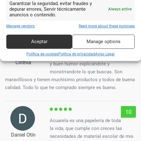
Garantizar la seguridad, evitar fraudes y
sus materiales y te ofrecen siempre consejos e instrucciones
depurar errores, Servir técnicamente
Always active
anuncios o contenido.
de uso. Muy recomendable
Manage vendors
Read more about these purposes
10
Aceptar
Manage options
Atención personalizada, no les
Política de cookies
Política de privacidad
Aviso Legal
importa estar mucho rato con paciencia
Cinthia
y buen humor explicándote y
monstrrandote lo que buscas. Son
maravillosos y tienen muchísimo productos y todos de buena
calidad. Todo lo que he comprado siempre es bueno.
10
Acuarela es una papelería de toda
la vida, que cumple con creces las
Daniel Otín
necesidades de material escolar de mis