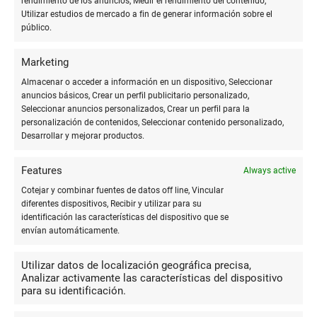
rendimiento de los anuncios, Medir el rendimiento del contenido,
Utilizar estudios de mercado a fin de generar información sobre el
Tiene de todo o casi al menos a mí
público.
me sirve y también tiene buen acceso lo
paco sanchez
lleva un matrimonio bastante a gradable
Marketing
Almacenar o acceder a información en un dispositivo, Seleccionar
anuncios básicos, Crear un perfil publicitario personalizado,
10
Seleccionar anuncios personalizados, Crear un perfil para la
personalización de contenidos, Seleccionar contenido personalizado,
Atención súper eficaz y muy
Desarrollar y mejorar productos.
amable!!!
Mercedes
Features
Martín
Always active
Cotejar y combinar fuentes de datos off line, Vincular
diferentes dispositivos, Recibir y utilizar para su
identificación las características del dispositivo que se
10
envían automáticamente.
Tienen bastantes materiales para
casi todo tipo de manualidades/arte,
Utilizar datos de localización geográfica precisa,
A. Victoria
Analizar activamente las características del dispositivo
sobre todo teniendo en cuenta que es
Vázquez
para su identificación.
una tienda más bien pequeña. Lo mejor
de todo es el asesoramiento, conocen